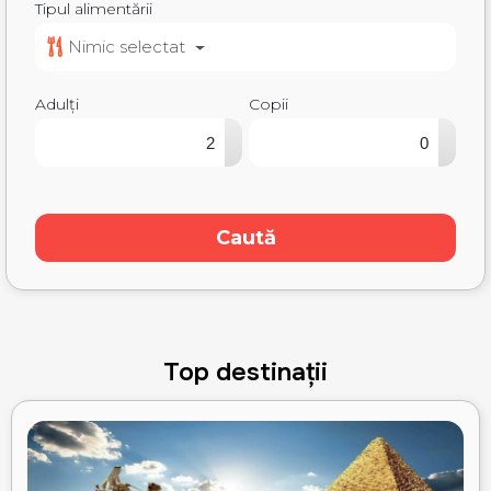
Tipul alimentării
Nimic selectat
Adulți
Copii
▴
▴
▾
▾
Caută
Top destinații