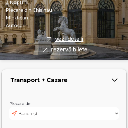
3 Nopți
Plecare din Chișinău
Mic dejun
Autocar
vezi detalii
rezervă bilete
Plecare din