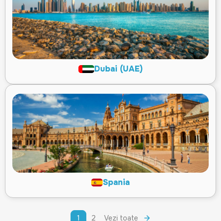
Dubai (UAE)
Spania
1
2
Vezi toate